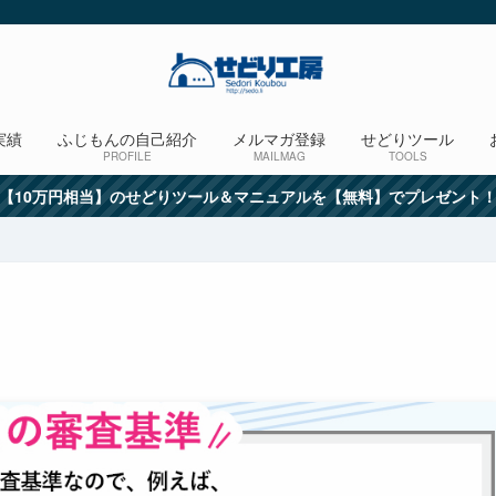
実績
ふじもんの自己紹介
メルマガ登録
せどりツール
PROFILE
MAILMAG
TOOLS
【10万円相当】のせどりツール＆マニュアルを【無料】でプレゼント