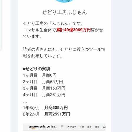
せどり工房ふじもん
せどり工房の『ふじもん』です。
コンサル生全体で
累計49億3069万円
稼がせ
ています。
読者の皆さんにも、せどりに役立つツール情
報を配布しています。
■せどりの実績
1ヶ月目 月商0円
2ヶ月目 月商65万円
3ヶ月目 月商153万円
4ヶ月目 月商261万円
…
1年6か月
月商505万円
2年2か月
月商2591万円