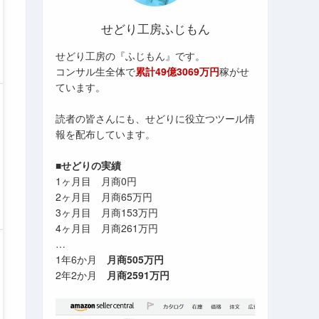
せどり工房ふじもん
せどり工房の『ふじもん』です。
コンサル生全体で
累計49億3069万円
稼がせ
ています。
読者の皆さんにも、せどりに役立つツール情
報を配布しています。
■せどりの実績
1ヶ月目 月商0円
2ヶ月目 月商65万円
3ヶ月目 月商153万円
4ヶ月目 月商261万円
…
1年6か月
月商505万円
2年2か月
月商2591万円