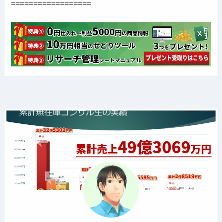
==================