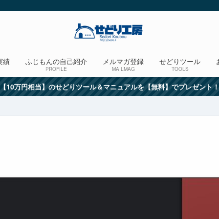
実績
ふじもんの自己紹介
メルマガ登録
せどりツール
PROFILE
MAILMAG
TOOLS
【10万円相当】のせどりツール＆マニュアルを【無料】でプレゼント