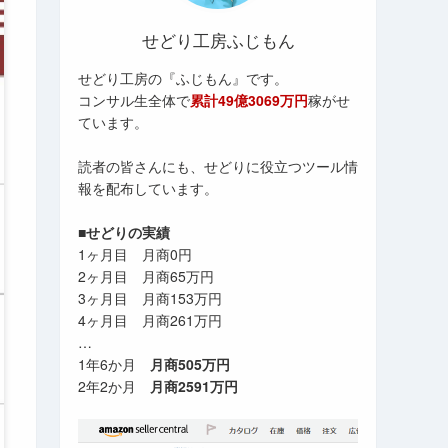
せどり工房ふじもん
せどり工房の『ふじもん』です。
コンサル生全体で
累計49億3069万円
稼がせ
ています。
読者の皆さんにも、せどりに役立つツール情
報を配布しています。
■せどりの実績
1ヶ月目 月商0円
2ヶ月目 月商65万円
3ヶ月目 月商153万円
4ヶ月目 月商261万円
…
1年6か月
月商505万円
2年2か月
月商2591万円