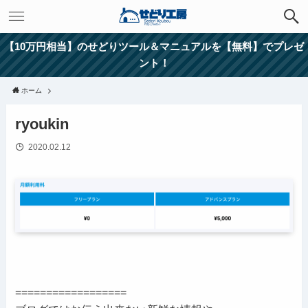
【10万円相当】のせどりツール＆マニュアルを【無料】でプレゼ
ント！
ホーム
ryoukin
2020.02.12
==================