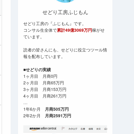
せどり工房ふじもん
せどり工房の『ふじもん』です。
コンサル生全体で
累計49億3069万円
稼がせ
ています。
読者の皆さんにも、せどりに役立つツール情
報を配布しています。
■せどりの実績
1ヶ月目 月商0円
2ヶ月目 月商65万円
3ヶ月目 月商153万円
4ヶ月目 月商261万円
…
1年6か月
月商505万円
2年2か月
月商2591万円