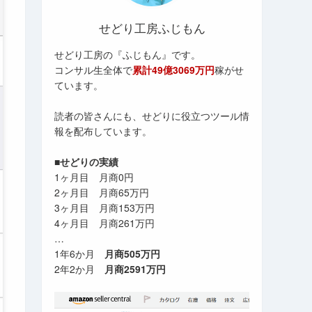
せどり工房ふじもん
せどり工房の『ふじもん』です。
コンサル生全体で
累計49億3069万円
稼がせ
ています。
読者の皆さんにも、せどりに役立つツール情
報を配布しています。
■せどりの実績
1ヶ月目 月商0円
2ヶ月目 月商65万円
3ヶ月目 月商153万円
4ヶ月目 月商261万円
…
1年6か月
月商505万円
2年2か月
月商2591万円