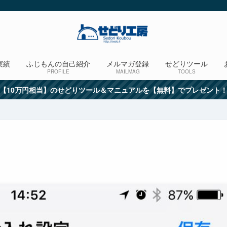
実績
ふじもんの自己紹介
メルマガ登録
せどりツール
PROFILE
MAILMAG
TOOLS
【10万円相当】のせどりツール＆マニュアルを【無料】でプレゼント