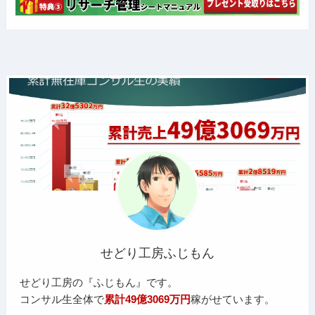
せどり工房ふじもん
せどり工房の『ふじもん』です。
コンサル生全体で
累計49億3069万円
稼がせています。