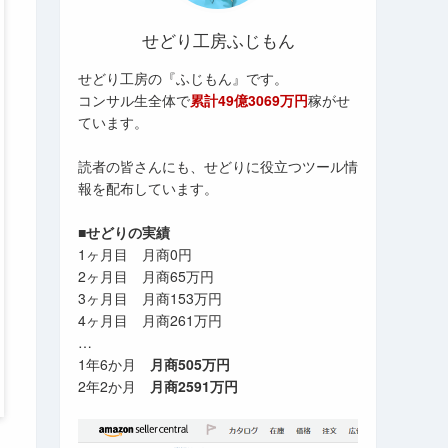
せどり工房ふじもん
せどり工房の『ふじもん』です。
コンサル生全体で
累計49億3069万円
稼がせ
ています。
読者の皆さんにも、せどりに役立つツール情
報を配布しています。
■せどりの実績
1ヶ月目 月商0円
2ヶ月目 月商65万円
3ヶ月目 月商153万円
4ヶ月目 月商261万円
…
1年6か月
月商505万円
2年2か月
月商2591万円