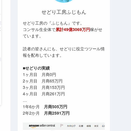
せどり工房ふじもん
せどり工房の『ふじもん』です。
コンサル生全体で
累計49億3069万円
稼がせ
ています。
読者の皆さんにも、せどりに役立つツール情
報を配布しています。
■せどりの実績
1ヶ月目 月商0円
2ヶ月目 月商65万円
3ヶ月目 月商153万円
4ヶ月目 月商261万円
…
1年6か月
月商505万円
2年2か月
月商2591万円