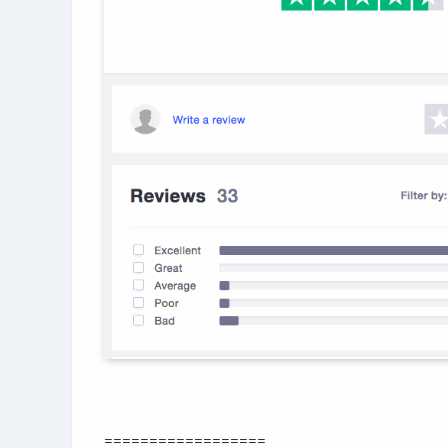
==================