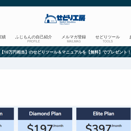
実績
ふじもんの自己紹介
メルマガ登録
せどりツール
PROFILE
MAILMAG
TOOLS
【10万円相当】のせどりツール＆マニュアルを【無料】でプレゼント