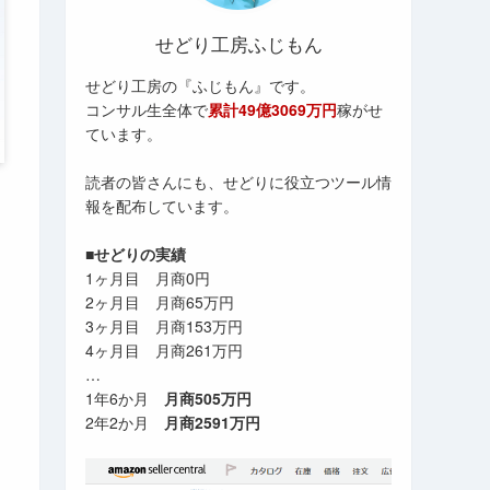
せどり工房ふじもん
せどり工房の『ふじもん』です。
コンサル生全体で
累計49億3069万円
稼がせ
ています。
読者の皆さんにも、せどりに役立つツール情
報を配布しています。
■せどりの実績
1ヶ月目 月商0円
2ヶ月目 月商65万円
3ヶ月目 月商153万円
4ヶ月目 月商261万円
…
1年6か月
月商505万円
2年2か月
月商2591万円