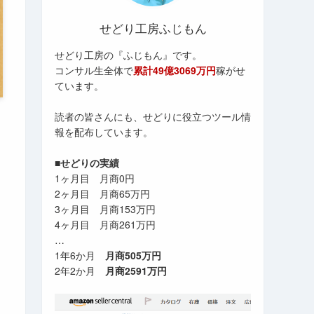
せどり工房ふじもん
せどり工房の『ふじもん』です。
コンサル生全体で
累計49億3069万円
稼がせ
ています。
読者の皆さんにも、せどりに役立つツール情
報を配布しています。
■せどりの実績
1ヶ月目 月商0円
2ヶ月目 月商65万円
3ヶ月目 月商153万円
4ヶ月目 月商261万円
…
1年6か月
月商505万円
2年2か月
月商2591万円