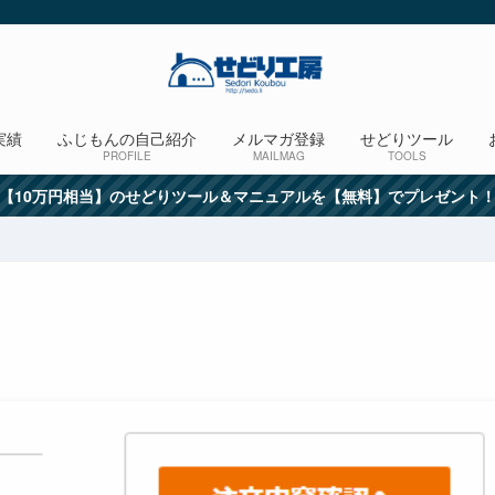
実績
ふじもんの自己紹介
メルマガ登録
せどりツール
PROFILE
MAILMAG
TOOLS
【10万円相当】のせどりツール＆マニュアルを【無料】でプレゼント