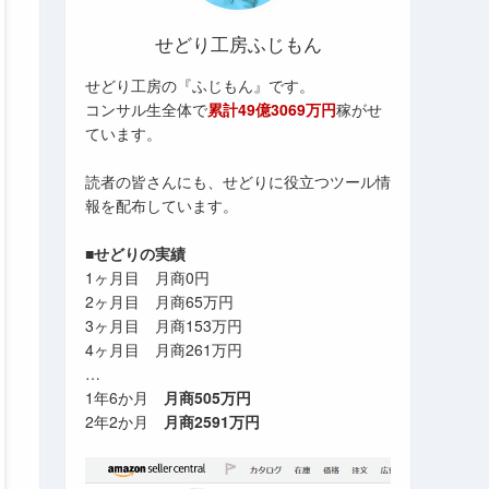
せどり工房ふじもん
せどり工房の『ふじもん』です。
コンサル生全体で
累計49億3069万円
稼がせ
ています。
読者の皆さんにも、せどりに役立つツール情
報を配布しています。
■せどりの実績
1ヶ月目 月商0円
2ヶ月目 月商65万円
3ヶ月目 月商153万円
4ヶ月目 月商261万円
…
1年6か月
月商505万円
2年2か月
月商2591万円