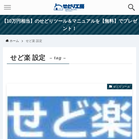
【10万円相当】のせどりツール＆マニュアルを【無料】でプレゼ
ント！
ホーム
せど楽 設定
せど楽 設定
– tag –
せどりツール