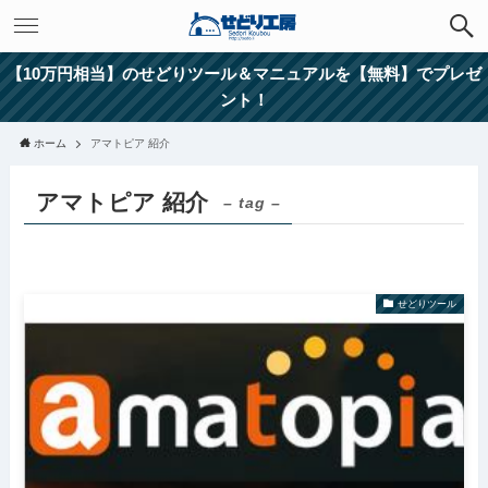
【10万円相当】のせどりツール＆マニュアルを【無料】でプレゼ
ント！
ホーム
アマトピア 紹介
アマトピア 紹介
– tag –
せどりツール