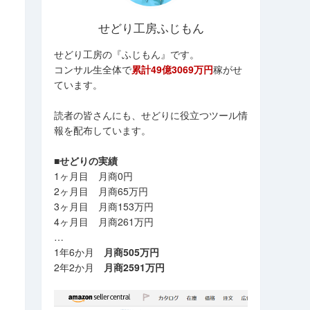
せどり工房ふじもん
せどり工房の『ふじもん』です。
コンサル生全体で
累計49億3069万円
稼がせ
ています。
読者の皆さんにも、せどりに役立つツール情
報を配布しています。
■せどりの実績
1ヶ月目 月商0円
2ヶ月目 月商65万円
3ヶ月目 月商153万円
4ヶ月目 月商261万円
…
1年6か月
月商505万円
2年2か月
月商2591万円