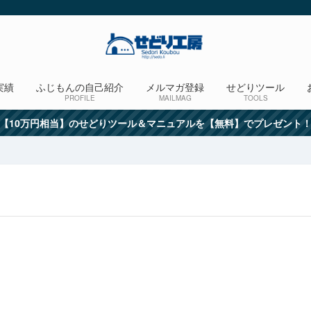
実績
ふじもんの自己紹介
メルマガ登録
せどりツール
PROFILE
MAILMAG
TOOLS
【10万円相当】のせどりツール＆マニュアルを【無料】でプレゼント