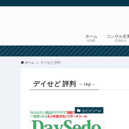
ホーム
コンサル生
HOME
CONSUL
ホーム
デイせど 評判
デイせど 評判
– tag –
せどりツール