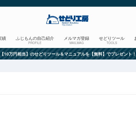
実績
ふじもんの自己紹介
メルマガ登録
せどりツール
PROFILE
MAILMAG
TOOLS
【10万円相当】のせどりツール＆マニュアルを【無料】でプレゼント