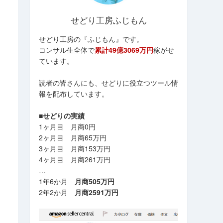
せどり工房ふじもん
せどり工房の『ふじもん』です。
コンサル生全体で
累計49億3069万円
稼がせ
ています。
読者の皆さんにも、せどりに役立つツール情
報を配布しています。
■せどりの実績
1ヶ月目 月商0円
2ヶ月目 月商65万円
3ヶ月目 月商153万円
4ヶ月目 月商261万円
…
1年6か月
月商505万円
2年2か月
月商2591万円