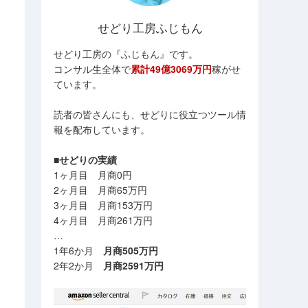
せどり工房ふじもん
せどり工房の『ふじもん』です。
コンサル生全体で
累計49億3069万円
稼がせ
ています。
読者の皆さんにも、せどりに役立つツール情
報を配布しています。
■せどりの実績
1ヶ月目 月商0円
2ヶ月目 月商65万円
3ヶ月目 月商153万円
4ヶ月目 月商261万円
…
1年6か月
月商505万円
2年2か月
月商2591万円