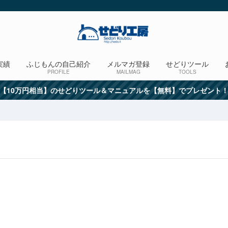
実績
ふじもんの自己紹介
メルマガ登録
せどりツール
PROFILE
MAILMAG
TOOLS
【10万円相当】のせどりツール＆マニュアルを【無料】でプレゼント