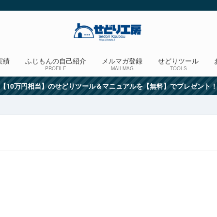
実績
ふじもんの自己紹介
メルマガ登録
せどりツール
PROFILE
MAILMAG
TOOLS
【10万円相当】のせどりツール＆マニュアルを【無料】でプレゼント