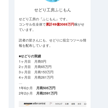
せどり工房ふじもん
せどり工房の『ふじもん』です。
コンサル生全体で
累計49億3069万円
稼がせ
ています。
読者の皆さんにも、せどりに役立つツール情
報を配布しています。
■せどりの実績
1ヶ月目 月商0円
2ヶ月目 月商65万円
3ヶ月目 月商153万円
4ヶ月目 月商261万円
…
1年6か月
月商505万円
2年2か月
月商2591万円