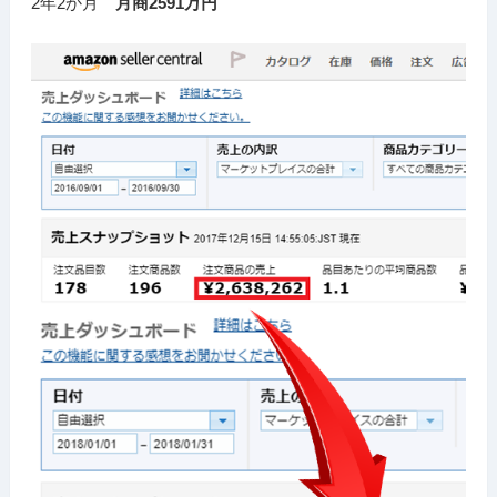
2年2か月
月商2591万円