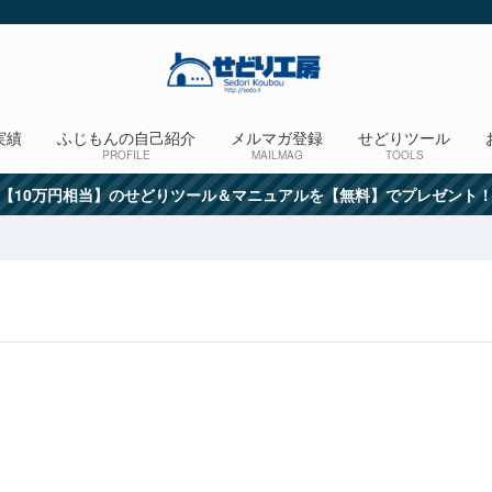
実績
ふじもんの自己紹介
メルマガ登録
せどりツール
PROFILE
MAILMAG
TOOLS
【10万円相当】のせどりツール＆マニュアルを【無料】でプレゼント