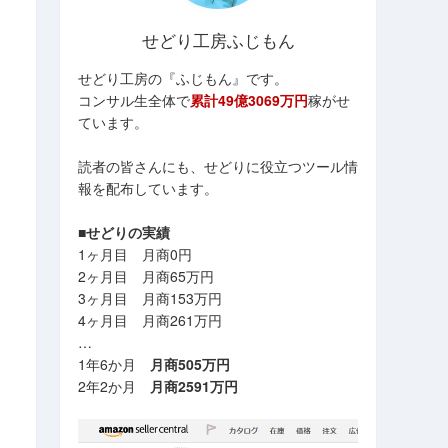
せどり工房ふじもん
せどり工房の『ふじもん』です。
コンサル生全体で
累計49億3069万円
稼がせ
ています。
読者の皆さんにも、せどりに役立つツール情
報を配布しています。
■せどりの実績
1ヶ月目 月商0円
2ヶ月目 月商65万円
3ヶ月目 月商153万円
4ヶ月目 月商261万円
…
1年6か月
月商505万円
2年2か月
月商2591万円