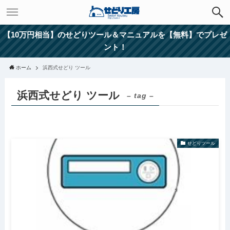
【10万円相当】のせどりツール＆マニュアルを【無料】でプレゼ
ント！
ホーム
浜西式せどり ツール
浜西式せどり ツール
– tag –
せどりツール