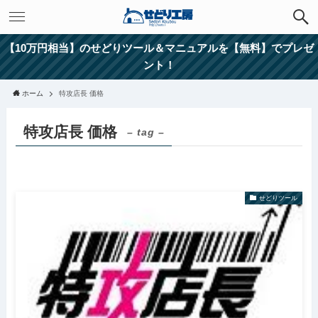
【10万円相当】のせどりツール＆マニュアルを【無料】でプレゼ
ント！
ホーム
特攻店長 価格
特攻店長 価格
– tag –
せどりツール