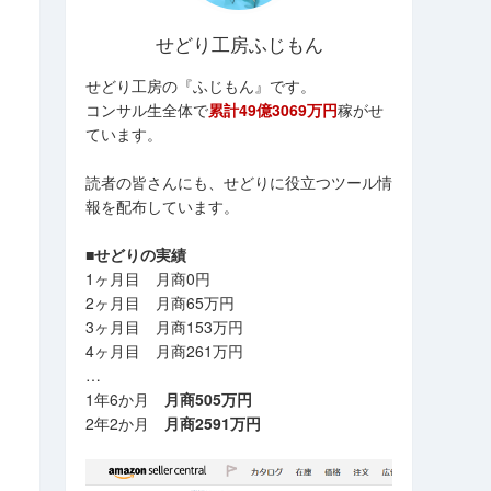
せどり工房ふじもん
せどり工房の『ふじもん』です。
コンサル生全体で
累計49億3069万円
稼がせ
ています。
読者の皆さんにも、せどりに役立つツール情
報を配布しています。
■せどりの実績
1ヶ月目 月商0円
2ヶ月目 月商65万円
3ヶ月目 月商153万円
4ヶ月目 月商261万円
…
1年6か月
月商505万円
2年2か月
月商2591万円