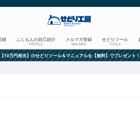
実績
ふじもんの自己紹介
メルマガ登録
せどりツール
PROFILE
MAILMAG
TOOLS
【10万円相当】のせどりツール＆マニュアルを【無料】でプレゼント