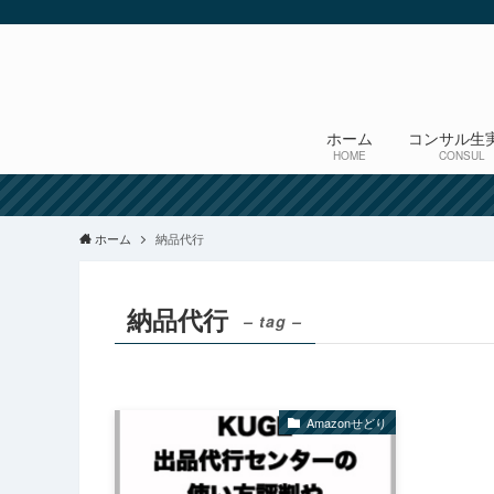
ホーム
コンサル生
HOME
CONSUL
ホーム
納品代行
納品代行
– tag –
Amazonせどり