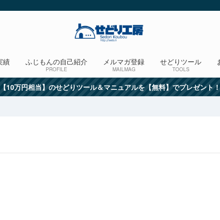
実績
ふじもんの自己紹介
メルマガ登録
せどりツール
PROFILE
MAILMAG
TOOLS
【10万円相当】のせどりツール＆マニュアルを【無料】でプレゼント