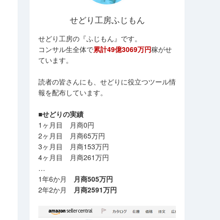
せどり工房ふじもん
せどり工房の『ふじもん』です。
コンサル生全体で
累計49億3069万円
稼がせ
ています。
読者の皆さんにも、せどりに役立つツール情
報を配布しています。
■せどりの実績
1ヶ月目 月商0円
2ヶ月目 月商65万円
3ヶ月目 月商153万円
4ヶ月目 月商261万円
…
1年6か月
月商505万円
2年2か月
月商2591万円