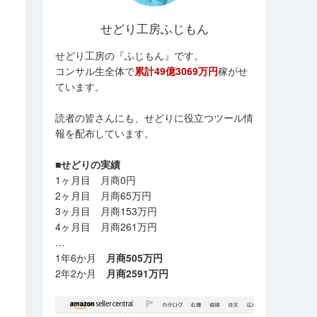
せどり工房ふじもん
せどり工房の『ふじもん』です。
コンサル生全体で
累計49億3069万円
稼がせ
ています。
読者の皆さんにも、せどりに役立つツール情
報を配布しています。
■せどりの実績
1ヶ月目 月商0円
2ヶ月目 月商65万円
3ヶ月目 月商153万円
4ヶ月目 月商261万円
…
1年6か月
月商505万円
2年2か月
月商2591万円