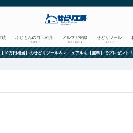
実績
ふじもんの自己紹介
メルマガ登録
せどりツール
PROFILE
MAILMAG
TOOLS
【10万円相当】のせどりツール＆マニュアルを【無料】でプレゼント