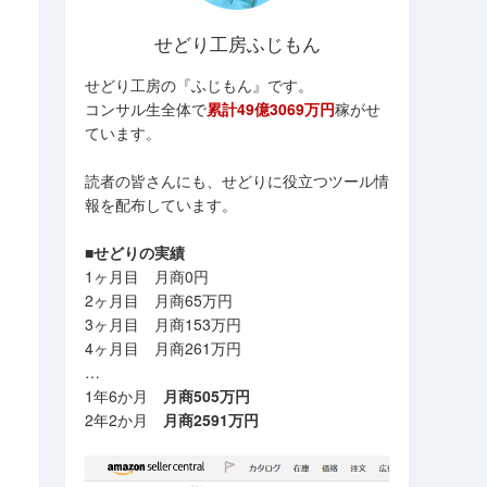
せどり工房ふじもん
せどり工房の『ふじもん』です。
コンサル生全体で
累計49億3069万円
稼がせ
ています。
読者の皆さんにも、せどりに役立つツール情
報を配布しています。
■せどりの実績
1ヶ月目 月商0円
2ヶ月目 月商65万円
3ヶ月目 月商153万円
4ヶ月目 月商261万円
…
1年6か月
月商505万円
2年2か月
月商2591万円