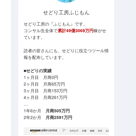
せどり工房ふじもん
せどり工房の『ふじもん』です。
コンサル生全体で
累計49億3069万円
稼がせ
ています。
読者の皆さんにも、せどりに役立つツール情
報を配布しています。
■せどりの実績
1ヶ月目 月商0円
2ヶ月目 月商65万円
3ヶ月目 月商153万円
4ヶ月目 月商261万円
…
1年6か月
月商505万円
2年2か月
月商2591万円