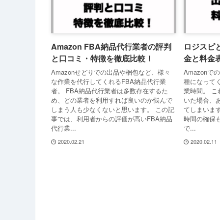
Amazon FBA納品代行業者の評判
ロジスピと
と口コミ・特徴を徹底比較！
金と料金
Amazonせどりでの出品や梱包など、様々
Amazon
な作業を代行してくれるFBA納品代行業
種になって
者。 FBA納品代行業者は多数存在するた
業時間。 
め、どの業者を利用すれば良いのか悩んで
いた場合、
しまう人も少なくないと思います。 この記
てしまいま
事では、利用者からの評価が高いFBA納品
時間の確保
代行業...
で...
2020.02.21
2020.02.11