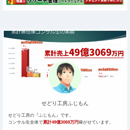
せどり工房ふじもん
せどり工房の『ふじもん』です。
コンサル生全体で
累計49億3069万円
稼がせています。