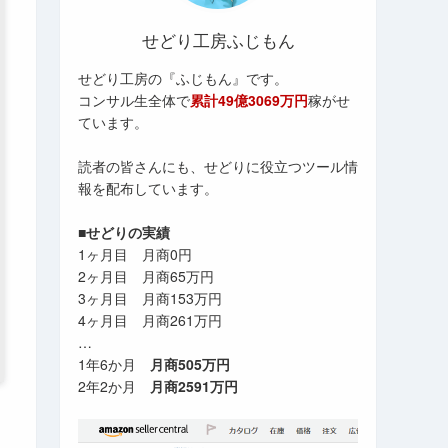
せどり工房ふじもん
せどり工房の『ふじもん』です。
コンサル生全体で
累計49億3069万円
稼がせ
ています。
読者の皆さんにも、せどりに役立つツール情
報を配布しています。
■せどりの実績
1ヶ月目 月商0円
2ヶ月目 月商65万円
3ヶ月目 月商153万円
4ヶ月目 月商261万円
…
1年6か月
月商505万円
2年2か月
月商2591万円