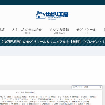
実績
ふじもんの自己紹介
メルマガ登録
せどりツール
PROFILE
MAILMAG
TOOLS
【10万円相当】のせどりツール＆マニュアルを【無料】でプレゼント