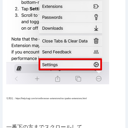
引用元：https://help.kagi.com/orion/browser-extensions/ios-ipados-extensions.html
一番下の方までスクロールして、