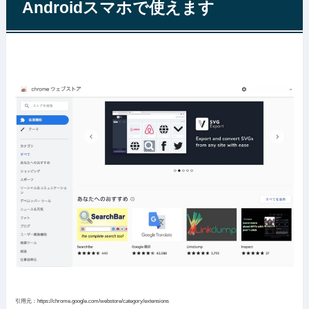
Androidスマホで使えます
引用元：https://chrome.google.com/webstore/category/extensions