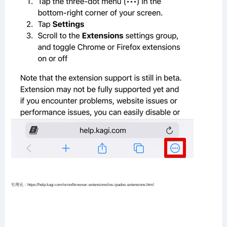
引用元：https://help.kagi.com/orion/browser-extensions/ios-ipados-extensions.html