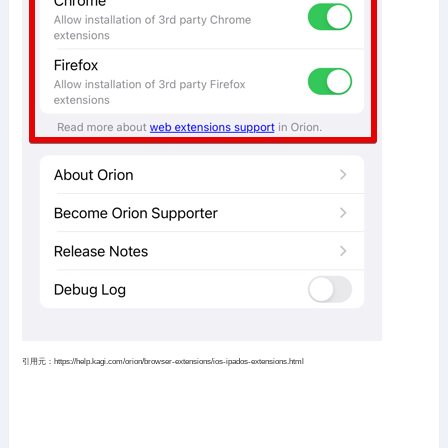
引用元：https://help.kagi.com/orion/browser-extensions/ios-ipados-extensions.html