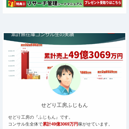
せどり工房ふじもん
せどり工房の『ふじもん』です。
コンサル生全体で
累計49億3069万円
稼がせています。