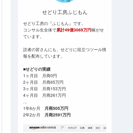
せどり工房ふじもん
せどり工房の『ふじもん』です。
コンサル生全体で
累計49億3069万円
稼がせ
ています。
読者の皆さんにも、せどりに役立つツール情
報を配布しています。
■せどりの実績
1ヶ月目 月商0円
2ヶ月目 月商65万円
3ヶ月目 月商153万円
4ヶ月目 月商261万円
…
1年6か月
月商505万円
2年2か月
月商2591万円