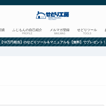
実績
ふじもんの自己紹介
メルマガ登録
せどりツール
PROFILE
MAILMAG
TOOLS
【10万円相当】のせどりツール＆マニュアルを【無料】でプレゼント