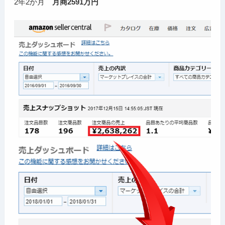
2年2か月
月商2591万円