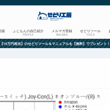
実績
ふじもんの自己紹介
メルマガ登録
せどりツール
PROFILE
MAILMAG
TOOLS
【10万円相当】のせどりツール＆マニュアルを【無料】でプレゼント