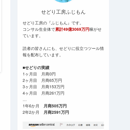
せどり工房ふじもん
せどり工房の『ふじもん』です。
コンサル生全体で
累計49億3069万円
稼がせ
ています。
読者の皆さんにも、せどりに役立つツール情
報を配布しています。
■せどりの実績
1ヶ月目 月商0円
2ヶ月目 月商65万円
3ヶ月目 月商153万円
4ヶ月目 月商261万円
…
1年6か月
月商505万円
2年2か月
月商2591万円