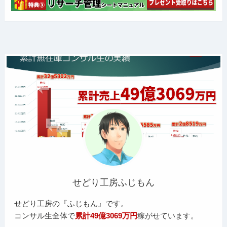
せどり工房ふじもん
せどり工房の『ふじもん』です。
コンサル生全体で
累計49億3069万円
稼がせています。