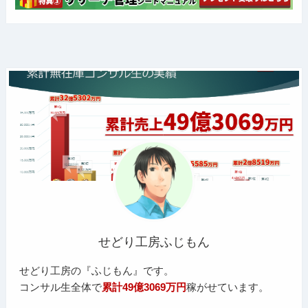
せどり工房ふじもん
せどり工房の『ふじもん』です。
コンサル生全体で
累計49億3069万円
稼がせています。