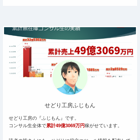
せどり工房ふじもん
せどり工房の『ふじもん』です。
コンサル生全体で
累計49億3069万円
稼がせています。