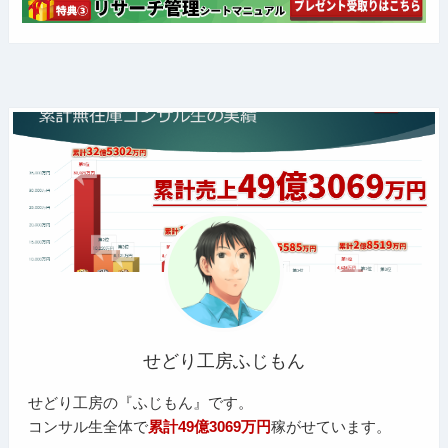
せどり工房ふじもん
せどり工房の『ふじもん』です。
コンサル生全体で
累計49億3069万円
稼がせています。