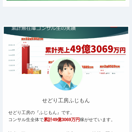
せどり工房ふじもん
せどり工房の『ふじもん』です。
コンサル生全体で
累計49億3069万円
稼がせています。