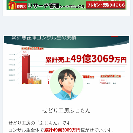
せどり工房ふじもん
せどり工房の『ふじもん』です。
コンサル生全体で
累計49億3069万円
稼がせています。