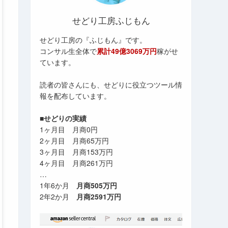
せどり工房ふじもん
せどり工房の『ふじもん』です。
コンサル生全体で
累計49億3069万円
稼がせ
ています。
読者の皆さんにも、せどりに役立つツール情
報を配布しています。
■せどりの実績
1ヶ月目 月商0円
2ヶ月目 月商65万円
3ヶ月目 月商153万円
4ヶ月目 月商261万円
…
1年6か月
月商505万円
2年2か月
月商2591万円