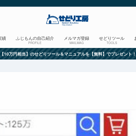
実績
ふじもんの自己紹介
メルマガ登録
せどりツール
PROFILE
MAILMAG
TOOLS
【10万円相当】のせどりツール＆マニュアルを【無料】でプレゼント