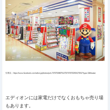
引用元：https://www.facebook.com/edion.jp/photos/pcb.747670288751270/747670245417941/?type=3&theater
エディオンには家電だけでなくおもちゃ売り場
もあります。