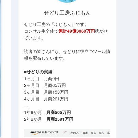
せどり工房ふじもん
せどり工房の『ふじもん』です。
コンサル生全体で
累計49億3069万円
稼がせ
ています。
読者の皆さんにも、せどりに役立つツール情
報を配布しています。
■せどりの実績
1ヶ月目 月商0円
2ヶ月目 月商65万円
3ヶ月目 月商153万円
4ヶ月目 月商261万円
…
1年6か月
月商505万円
2年2か月
月商2591万円