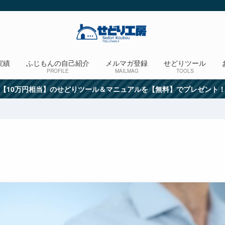
実績
ふじもんの自己紹介
メルマガ登録
せどりツール
PROFILE
MAILMAG
TOOLS
【10万円相当】のせどりツール＆マニュアルを【無料】でプレゼント