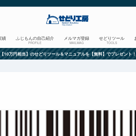
実績
ふじもんの自己紹介
メルマガ登録
せどりツール
PROFILE
MAILMAG
TOOLS
【10万円相当】のせどりツール＆マニュアルを【無料】でプレゼント