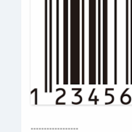
==================