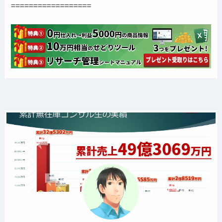
==================