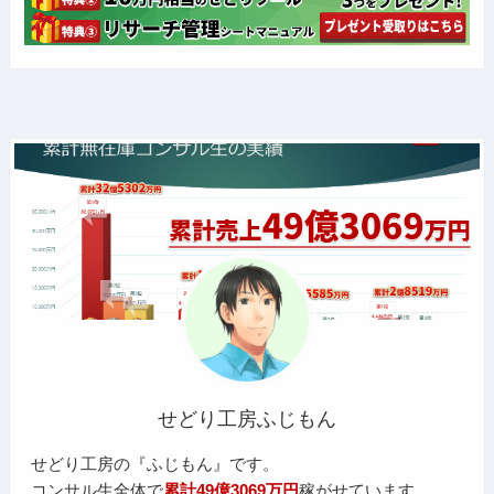
せどり工房ふじもん
せどり工房の『ふじもん』です。
コンサル生全体で
累計49億3069万円
稼がせています。