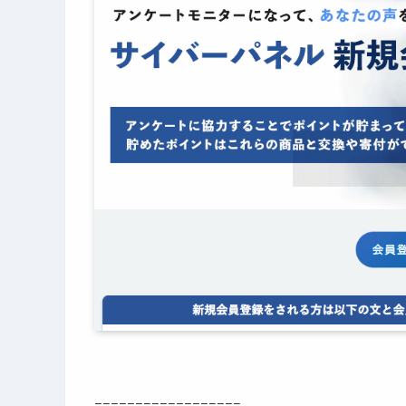
==================