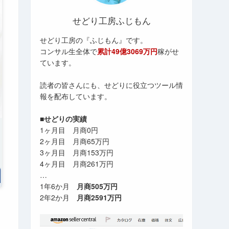
せどり工房ふじもん
せどり工房の『ふじもん』です。
コンサル生全体で
累計49億3069万円
稼がせ
ています。
読者の皆さんにも、せどりに役立つツール情
報を配布しています。
■せどりの実績
1ヶ月目 月商0円
2ヶ月目 月商65万円
3ヶ月目 月商153万円
4ヶ月目 月商261万円
…
1年6か月
月商505万円
2年2か月
月商2591万円