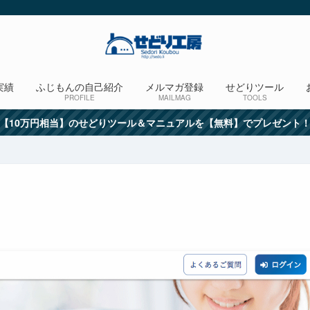
実績
ふじもんの自己紹介
メルマガ登録
せどりツール
PROFILE
MAILMAG
TOOLS
【10万円相当】のせどりツール＆マニュアルを【無料】でプレゼント