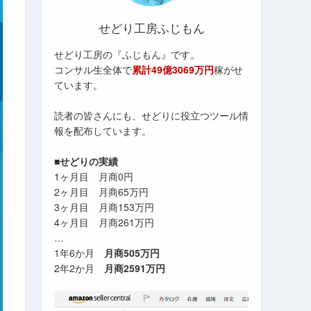
せどり工房ふじもん
せどり工房の『ふじもん』です。
コンサル生全体で
累計49億3069万円
稼がせ
ています。
読者の皆さんにも、せどりに役立つツール情
報を配布しています。
■せどりの実績
1ヶ月目 月商0円
2ヶ月目 月商65万円
3ヶ月目 月商153万円
4ヶ月目 月商261万円
…
1年6か月
月商505万円
2年2か月
月商2591万円