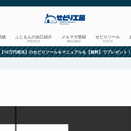
実績
ふじもんの自己紹介
メルマガ登録
せどりツール
PROFILE
MAILMAG
TOOLS
【10万円相当】のせどりツール＆マニュアルを【無料】でプレゼント